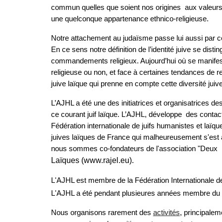
commun quelles que soient nos origines aux valeurs r
une quelconque appartenance ethnico-religieuse.
Notre attachement au judaïsme passe lui aussi par cet
En ce sens notre définition de l’identité juive se disti
commandements religieux. Aujourd’hui où se manifeste
religieuse ou non, et face à certaines tendances de r
juive laïque qui prenne en compte cette diversité juive,
L’AJHL a été une des initiatrices et organisatrices d
ce courant juif laïque. L’AJHL, développe des conta
Fédération internationale de juifs humanistes et laïq
juives laïques de France qui malheureusement s'est au
nous sommes co-fondateurs de l'association "Deux p
Laïques (www.rajel.eu).
L'AJHL est membre de la Fédération Internationale d
L'AJHL a été pendant plusieures années membre du CR
Nous organisons rarement des
activités
, principale