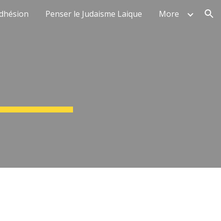
dhésion
Penser le Judaisme Laique
More
ion