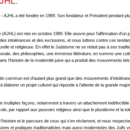
JHL.
 AJHL a été fondée en 1989. Son fondateur et Président pendant plus d
JHL) est née en octobre 1989. Elle œuvre pour l’affirmation d’un juda
des intolérances et des exclusions, et nous luttons contre ces tendan
turelle et religieuse. En effet le Judaïsme ne se réduit pas à ses traditi
 morale, des philosophies, une immense littérature, en somme une cu
ans l’histoire de la modernité juive qui a produit des mouvements tel
tin commun est d’autant plus grand que des mouvements d'intolérance 
élaborer un projet culturel qui réponde à l’attente de la grande majo
e multiples façons, notamment à travers un attachement indéfectible à l
le, par rapport aux pouvoirs religieux ainsi que le pluralisme et la to
 l’histoire et le parcours de ceux qui s’en réclament, et nous respecto
isions et pratiques traditionalistes mais aussi modernistes des Juif