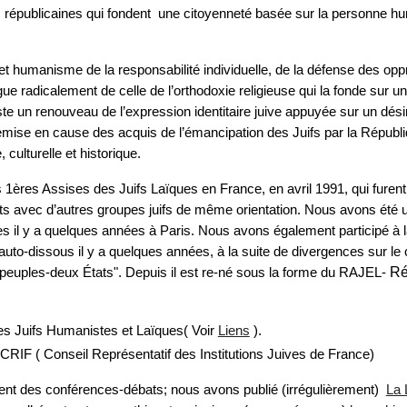
épublicaines qui fondent une citoyenneté basée sur la personne humain
 humanisme de la responsabilité individuelle, de la défense des oppri
ngue radicalement de celle de l’orthodoxie religieuse qui la fonde sur un
 un renouveau de l’expression identitaire juive appuyée sur un désir 
emise en cause des acquis de l’émancipation des Juifs par la Républiq
 culturelle et historique.
es 1ères Assises des Juifs Laïques en France, en avril 1991, qui furen
cts avec d’autres groupes juifs de même orientation. Nous avons été 
ues il y a quelques années à Paris. Nous avons également participé à 
to-dissous il y a quelques années, à la suite de divergences sur le co
Ré
euples-deux États". Depuis il est re-né sous la forme du RAJEL-
es Juifs Humanistes et Laïques( Voir
Liens
).
IF ( Conseil Représentatif des Institutions Juives de France)
ment des conférences-débats; nous avons publié (irrégulièrement)
La 